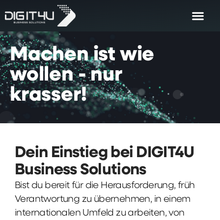
Machen
ist
wie
wollen
-
nur
krasser!
Dein Einstieg bei DIGIT4U
Business Solutions
Bist du bereit für die Herausforderung, früh
Verantwortung zu übernehmen, in einem
internationalen Umfeld zu arbeiten, von