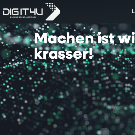
L
Machen
ist
w
krasser!