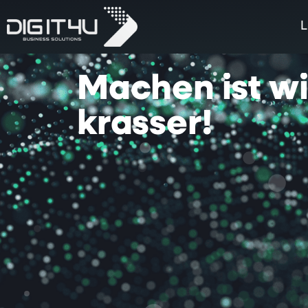
L
Machen
ist
w
krasser!