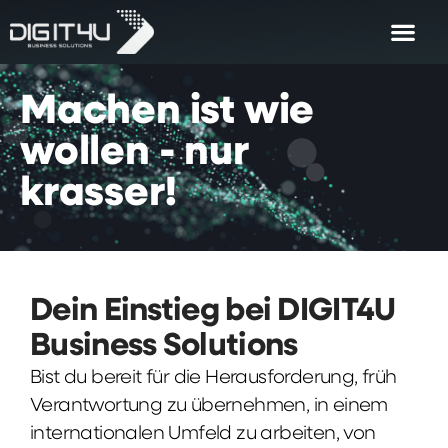
Machen
ist
wie
wollen
-
nur
krasser!
Dein Einstieg bei DIGIT4U
Business Solutions
Bist du bereit für die Herausforderung, früh
Verantwortung zu übernehmen, in einem
internationalen Umfeld zu arbeiten, von