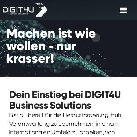
Machen
ist
wie
wollen
-
nur
krasser!
Dein Einstieg bei DIGIT4U
Business Solutions
Bist du bereit für die Herausforderung, früh
Verantwortung zu übernehmen, in einem
internationalen Umfeld zu arbeiten, von