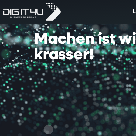
L
Machen
ist
w
krasser!