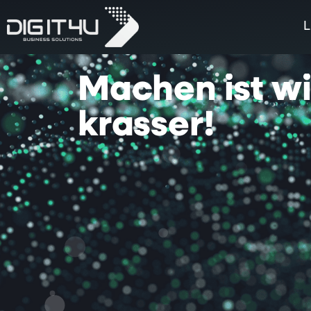
L
Machen
ist
w
krasser!