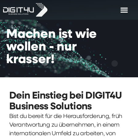
Machen
ist
wie
wollen
-
nur
krasser!
Dein Einstieg bei DIGIT4U
Business Solutions
Bist du bereit für die Herausforderung, früh
Verantwortung zu übernehmen, in einem
internationalen Umfeld zu arbeiten, von