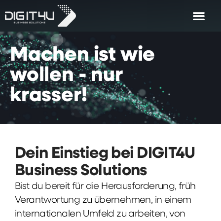
Machen
ist
wie
wollen
-
nur
krasser!
Dein Einstieg bei DIGIT4U
Business Solutions
Bist du bereit für die Herausforderung, früh
Verantwortung zu übernehmen, in einem
internationalen Umfeld zu arbeiten, von