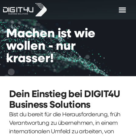
Machen
ist
wie
wollen
-
nur
krasser!
Dein Einstieg bei DIGIT4U
Business Solutions
Bist du bereit für die Herausforderung, früh
Verantwortung zu übernehmen, in einem
internationalen Umfeld zu arbeiten, von