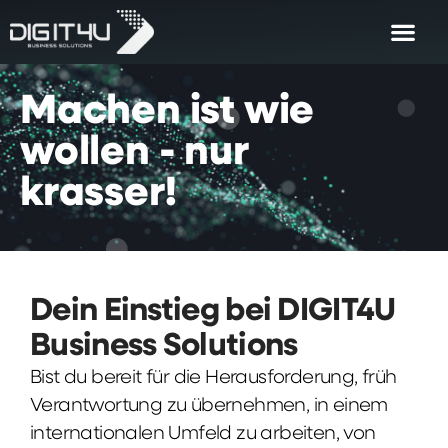
Machen
ist
wie
wollen
-
nur
krasser!
Dein Einstieg bei DIGIT4U
Business Solutions
Bist du bereit für die Herausforderung, früh
Verantwortung zu übernehmen, in einem
internationalen Umfeld zu arbeiten, von