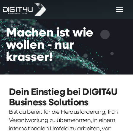
Machen
ist
wie
wollen
-
nur
krasser!
Dein Einstieg bei DIGIT4U
Business Solutions
Bist du bereit für die Herausforderung, früh
Verantwortung zu übernehmen, in einem
internationalen Umfeld zu arbeiten, von