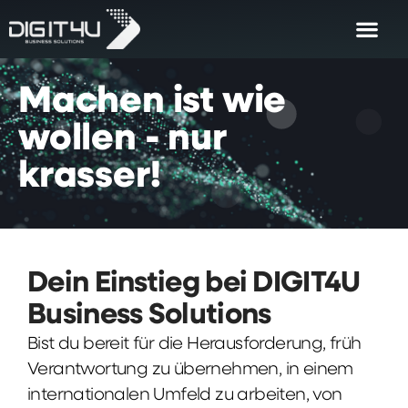
Machen
ist
wie
wollen
-
nur
krasser!
Dein Einstieg bei DIGIT4U
Business Solutions
Bist du bereit für die Herausforderung, früh
Verantwortung zu übernehmen, in einem
internationalen Umfeld zu arbeiten, von