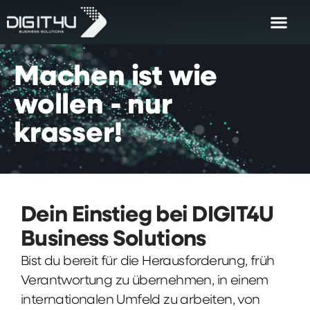
Machen
ist
wie
wollen
-
nur
krasser!
Dein Einstieg bei DIGIT4U
Business Solutions
Bist du bereit für die Herausforderung, früh
Verantwortung zu übernehmen, in einem
internationalen Umfeld zu arbeiten, von