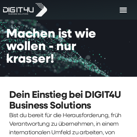
Machen
ist
wie
wollen
-
nur
krasser!
Dein Einstieg bei DIGIT4U
Business Solutions
Bist du bereit für die Herausforderung, früh
Verantwortung zu übernehmen, in einem
internationalen Umfeld zu arbeiten, von