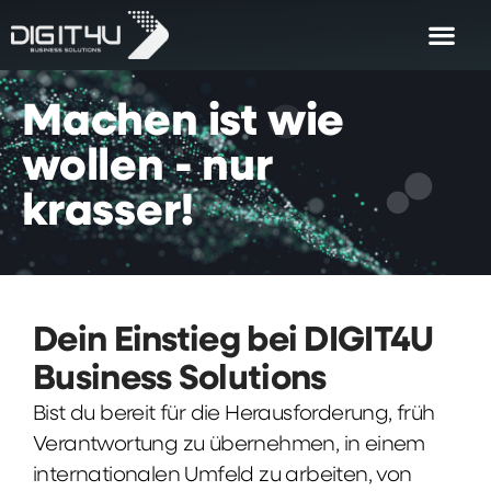
Machen
ist
wie
wollen
-
nur
krasser!
Dein Einstieg bei DIGIT4U
Business Solutions
Bist du bereit für die Herausforderung, früh
Verantwortung zu übernehmen, in einem
internationalen Umfeld zu arbeiten, von