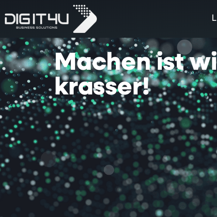
L
Machen
ist
w
krasser!