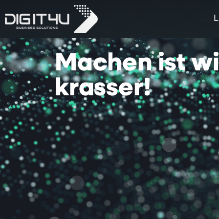
L
Machen
ist
w
krasser!