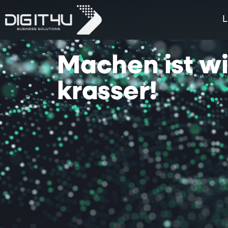
L
Machen
ist
w
krasser!