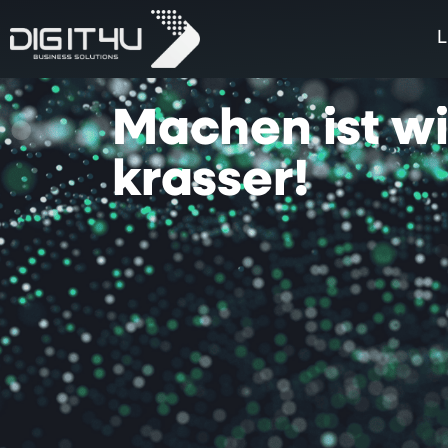
L
Machen
ist
w
krasser!