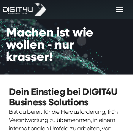
Machen
ist
wie
wollen
-
nur
krasser!
Dein Einstieg bei DIGIT4U
Business Solutions
Bist du bereit für die Herausforderung, früh
Verantwortung zu übernehmen, in einem
internationalen Umfeld zu arbeiten, von