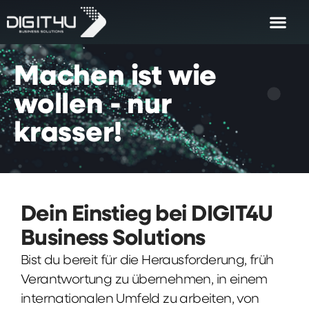
Machen
ist
wie
wollen
-
nur
krasser!
Dein Einstieg bei DIGIT4U
Business Solutions
Bist du bereit für die Herausforderung, früh
Verantwortung zu übernehmen, in einem
internationalen Umfeld zu arbeiten, von