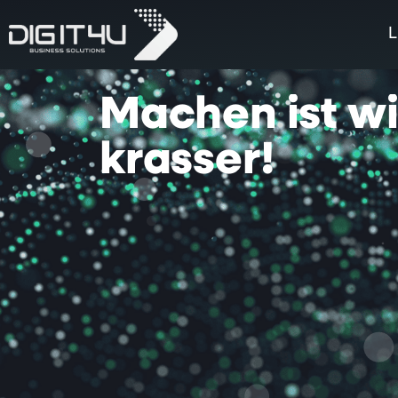
L
Machen
ist
w
krasser!