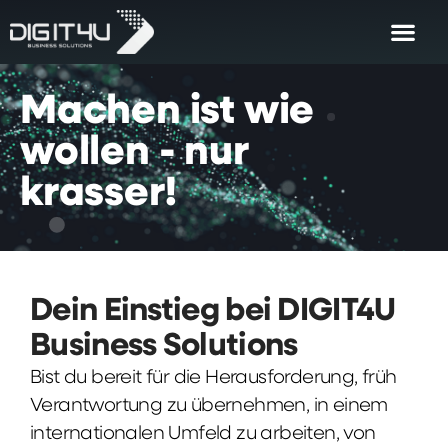
Machen
ist
wie
wollen
-
nur
krasser!
Dein Einstieg bei DIGIT4U
Business Solutions
Bist du bereit für die Herausforderung, früh
Verantwortung zu übernehmen, in einem
internationalen Umfeld zu arbeiten, von