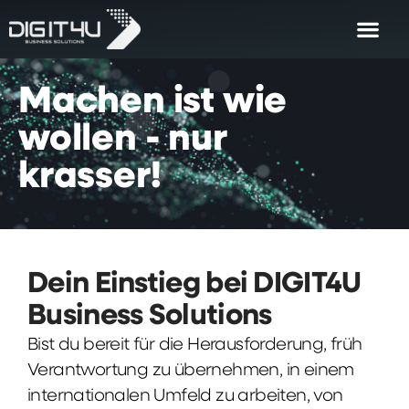
Machen
ist
wie
wollen
-
nur
krasser!
Dein Einstieg bei DIGIT4U
Business Solutions
Bist du bereit für die Herausforderung, früh
Verantwortung zu übernehmen, in einem
internationalen Umfeld zu arbeiten, von