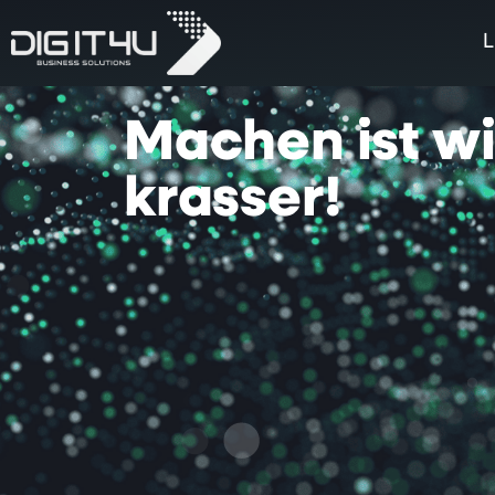
L
Machen
ist
w
krasser!