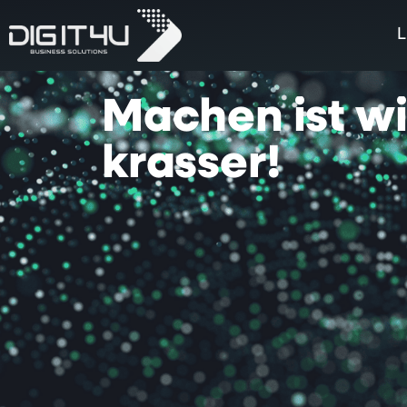
L
Machen
ist
w
krasser!