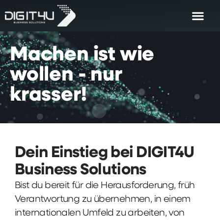
Machen
ist
wie
wollen
-
nur
krasser!
Dein Einstieg bei DIGIT4U
Business Solutions
Bist du bereit für die Herausforderung, früh
Verantwortung zu übernehmen, in einem
internationalen Umfeld zu arbeiten, von