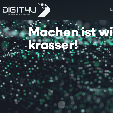
L
Machen
ist
w
krasser!