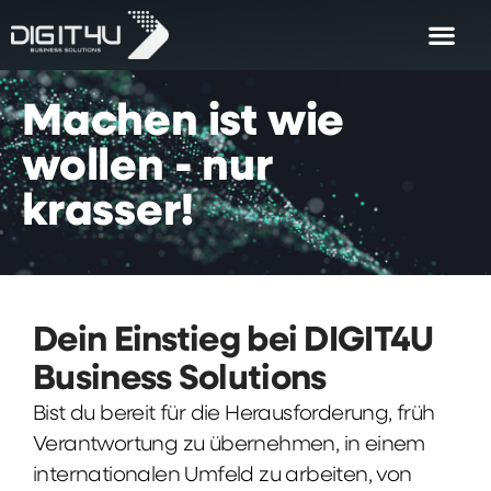
Machen
ist
wie
wollen
-
nur
krasser!
Dein Einstieg bei DIGIT4U
Business Solutions
Bist du bereit für die Herausforderung, früh
Verantwortung zu übernehmen, in einem
internationalen Umfeld zu arbeiten, von