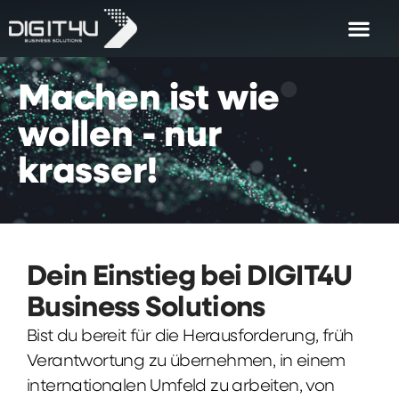
Machen
ist
wie
wollen
-
nur
krasser!
Dein Einstieg bei DIGIT4U
Business Solutions
Bist du bereit für die Herausforderung, früh
Verantwortung zu übernehmen, in einem
internationalen Umfeld zu arbeiten, von