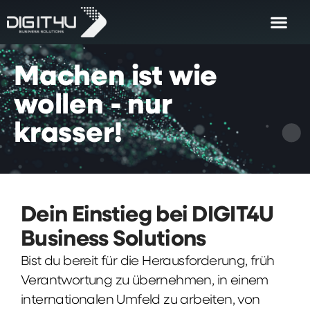
Machen
ist
wie
wollen
-
nur
krasser!
Dein Einstieg bei DIGIT4U
Business Solutions
Bist du bereit für die Herausforderung, früh
Verantwortung zu übernehmen, in einem
internationalen Umfeld zu arbeiten, von