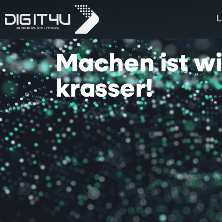
L
Machen
ist
w
krasser!