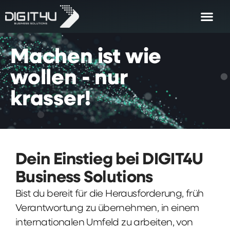
Machen
ist
wie
wollen
-
nur
krasser!
Dein Einstieg bei DIGIT4U
Business Solutions
Bist du bereit für die Herausforderung, früh
Verantwortung zu übernehmen, in einem
internationalen Umfeld zu arbeiten, von