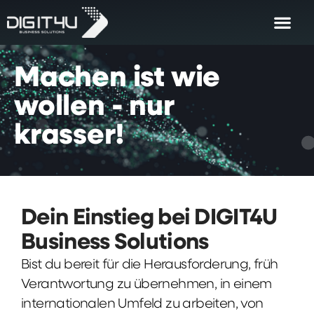
Machen
ist
wie
wollen
-
nur
krasser!
Dein Einstieg bei DIGIT4U
Business Solutions
Bist du bereit für die Herausforderung, früh
Verantwortung zu übernehmen, in einem
internationalen Umfeld zu arbeiten, von