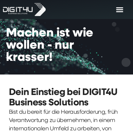
Machen
ist
wie
wollen
-
nur
krasser!
Dein Einstieg bei DIGIT4U
Business Solutions
Bist du bereit für die Herausforderung, früh
Verantwortung zu übernehmen, in einem
internationalen Umfeld zu arbeiten, von