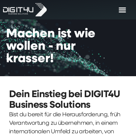
Machen
ist
wie
wollen
-
nur
krasser!
Dein Einstieg bei DIGIT4U
Business Solutions
Bist du bereit für die Herausforderung, früh
Verantwortung zu übernehmen, in einem
internationalen Umfeld zu arbeiten, von