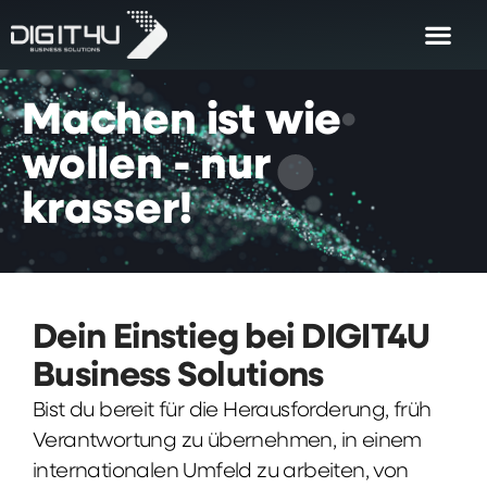
Machen
ist
wie
wollen
-
nur
krasser!
Dein Einstieg bei DIGIT4U
Business Solutions
Bist du bereit für die Herausforderung, früh
Verantwortung zu übernehmen, in einem
internationalen Umfeld zu arbeiten, von