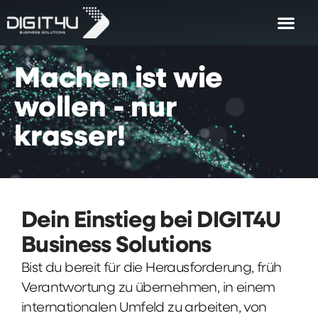
Machen
ist
wie
wollen
-
nur
krasser!
Dein Einstieg bei DIGIT4U
Business Solutions
Bist du bereit für die Herausforderung, früh
Verantwortung zu übernehmen, in einem
internationalen Umfeld zu arbeiten, von