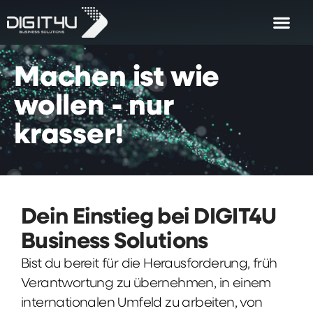
Machen
ist
wie
wollen
-
nur
krasser!
Dein Einstieg bei DIGIT4U
Business Solutions
Bist du bereit für die Herausforderung, früh
Verantwortung zu übernehmen, in einem
internationalen Umfeld zu arbeiten, von