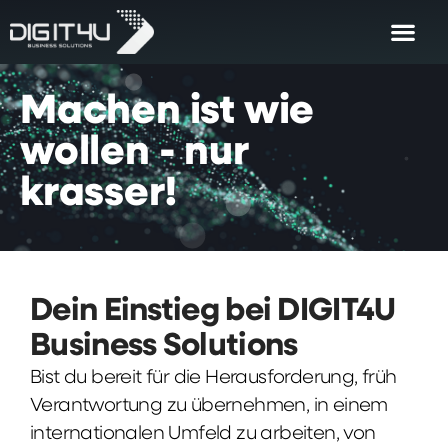
Machen
ist
wie
wollen
-
nur
krasser!
Dein Einstieg bei DIGIT4U
Business Solutions
Bist du bereit für die Herausforderung, früh
Verantwortung zu übernehmen, in einem
internationalen Umfeld zu arbeiten, von