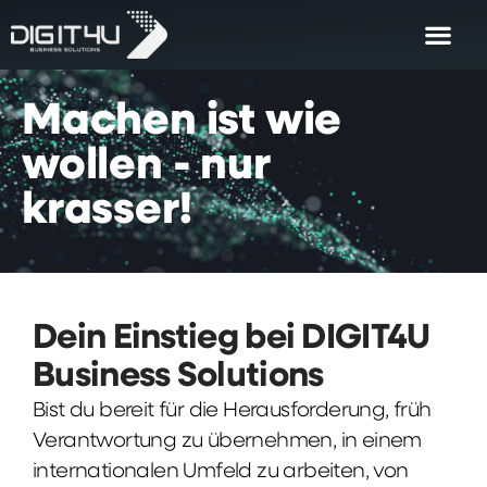
Machen
ist
wie
wollen
-
nur
krasser!
Dein Einstieg bei DIGIT4U
Business Solutions
Bist du bereit für die Herausforderung, früh
Verantwortung zu übernehmen, in einem
internationalen Umfeld zu arbeiten, von