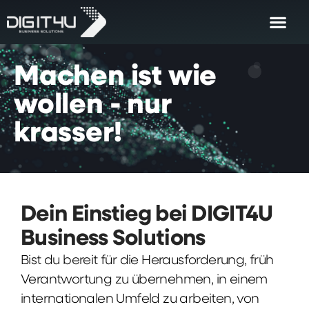
Machen
ist
wie
wollen
-
nur
krasser!
Dein Einstieg bei DIGIT4U
Business Solutions
Bist du bereit für die Herausforderung, früh
Verantwortung zu übernehmen, in einem
internationalen Umfeld zu arbeiten, von