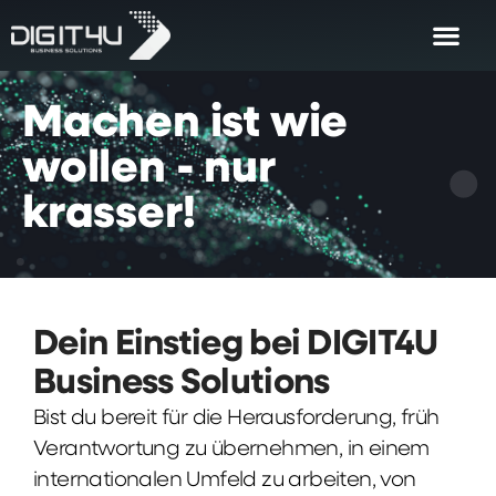
Machen
ist
wie
wollen
-
nur
krasser!
Dein Einstieg bei DIGIT4U
Business Solutions
Bist du bereit für die Herausforderung, früh
Verantwortung zu übernehmen, in einem
internationalen Umfeld zu arbeiten, von