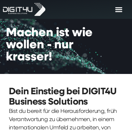
Machen
ist
wie
wollen
-
nur
krasser!
Dein Einstieg bei DIGIT4U
Business Solutions
Bist du bereit für die Herausforderung, früh
Verantwortung zu übernehmen, in einem
internationalen Umfeld zu arbeiten, von