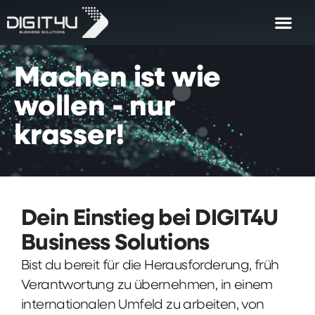
Machen
ist
wie
wollen
-
nur
krasser!
Dein Einstieg bei DIGIT4U
Business Solutions
Bist du bereit für die Herausforderung, früh
Verantwortung zu übernehmen, in einem
internationalen Umfeld zu arbeiten, von