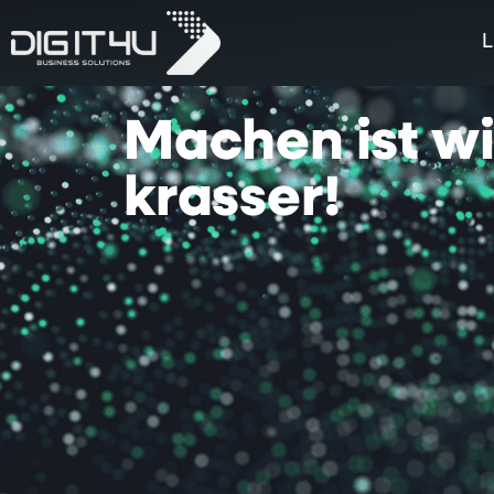
L
Machen
ist
w
krasser!