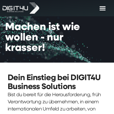
Machen
ist
wie
wollen
-
nur
krasser!
Dein Einstieg bei DIGIT4U
Business Solutions
Bist du bereit für die Herausforderung, früh
Verantwortung zu übernehmen, in einem
internationalen Umfeld zu arbeiten, von