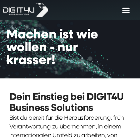
Machen
ist
wie
wollen
-
nur
krasser!
Dein Einstieg bei DIGIT4U
Business Solutions
Bist du bereit für die Herausforderung, früh
Verantwortung zu übernehmen, in einem
internationalen Umfeld zu arbeiten, von