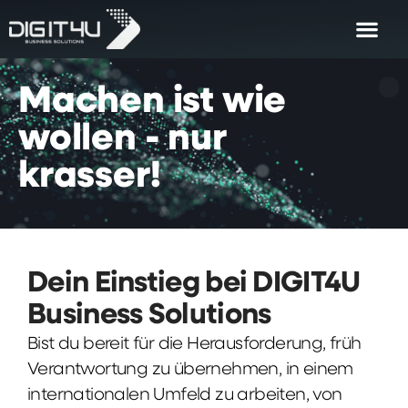
Machen
ist
wie
wollen
-
nur
krasser!
Dein Einstieg bei DIGIT4U
Business Solutions
Bist du bereit für die Herausforderung, früh
Verantwortung zu übernehmen, in einem
internationalen Umfeld zu arbeiten, von